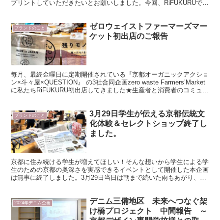
プリントしていただきたいとお願いしました。今回、RiFUKURUで販
売しています東京製強撚素材ＴシャツにＦ．の...
ゼロウェイストファーマーズマー
ブランドのこと
ケット初出店のご報告
毎月、最終金曜日に定期開催されている『京都オーガニックアクショ
ン×斗々屋×QUESTION』 の3社合同企画zero waste Farmers’Market
に私たちRiFUKURU初出店してきました★生産者と消費者のコミュニ
ケーションがと...
3月29日学生が伝える京都伝統文
ブランドのこと
化体験＆セレクトショップ終了し
ました。
京都に住み続ける学生が増えてほしい！そんな想いから学生による学
生のための京都の奥深さを実感できるイベントとして開催した本企画
は無事に終了しました。3月29日当日は朝まで続いた雨もあがり、ぬ
けるような青空が広がる春らしい爽快なお天気。朝8時に...
デニム三備地区 未来へつなぐ架
2024年デニム企画
け橋プロジェクト 中間報告 ～