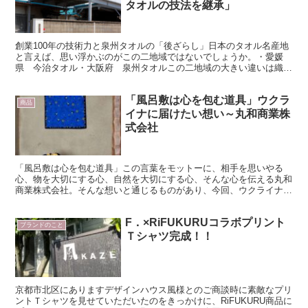
タオルの技法を継承」
創業100年の技術力と泉州タオルの「後ざらし」日本のタオル名産地
と言えば、思い浮かぶのがこの二地域ではないでしょうか。・愛媛
県 今治タオル・大阪府 泉州タオルこの二地域の大きい違いは織物
や糸から不純物を除く“さらし”の作業を織り上げる前後の...
「風呂敷は心を包む道具」ウクラ
商品
イナに届けたい想い～丸和商業株
式会社
「風呂敷は心を包む道具」この言葉をモットーに、相手を思いやる
心、物を大切にする心、自然を大切にする心、そんな心を伝える丸和
商業株式会社。そんな想いと通じるものがあり、今回、ウクライナの
デザイナーによる小風呂敷をご紹介したいと思います。 ウク...
F．×RiFUKURUコラボプリント
ブランドのこと
Ｔシャツ完成！！
京都市北区にありますデザインハウス風様とのご商談時に素敵なプリ
ントＴシャツを見せていただいたのをきっかけに、RiFUKURU商品に