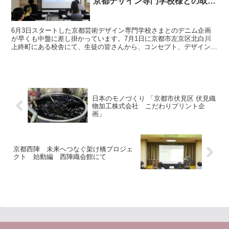
京都デザイン専門学校様との取り
組み～
6月3日スタートした京都芸術デザイン専門学校さまとのデニム企画
が早くも中盤に差し掛かっています。7月1日に京都市左京区北白川
上終町にある校舎にて、生徒の皆さんから、コンセプト、デザイン案
発表のプレゼンテーションの会が行われました。 初回のキ...
日本のモノづくり 「京都市伏見区 伏見織
物加工株式会社 こだわりプリント企
画」
京都西陣 未来へつなぐ架け橋プロジェ
クト 始動編 西陣織会館にて