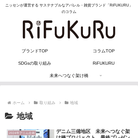
ニッセンが運営する サステナブルなアパレル・雑貨ブランド「RiFUKURU」
のコラム
ブランドTOP
コラムTOP
SDGsの取り組み
RiFUKURU
未来へつなぐ架け橋
ホーム
取り組み
地域
地域
デニム三備地区 未来へつなぐ架
2024年デニム企画
け橋プロジェクト 最終プレゼン