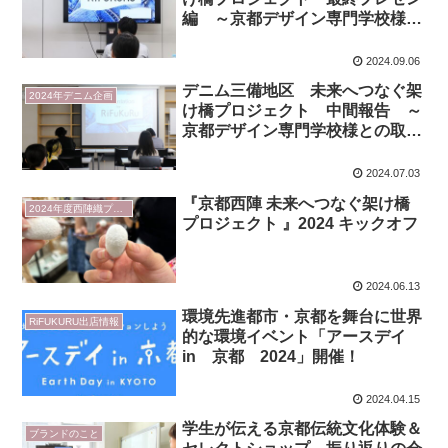
編 ～京都デザイン専門学校様と
の取り組み～
2024.09.06
デニム三備地区 未来へつなぐ架
2024年デニム企画
け橋プロジェクト 中間報告 ～
京都デザイン専門学校様との取り
組み～
2024.07.03
『京都西陣 未来へつなぐ架け橋
2024年度西陣織プロジェクト
プロジェクト 』2024 キックオフ
2024.06.13
環境先進都市・京都を舞台に世界
RiFUKURU出店情報
的な環境イベント「アースデイ
in 京都 2024」開催！
2024.04.15
学生が伝える京都伝統文化体験＆
ブランドのこと