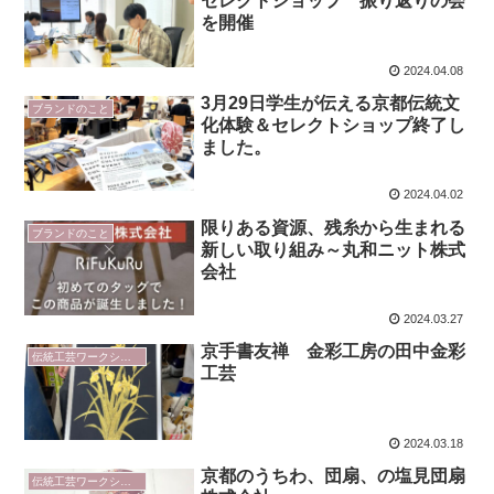
セレクトショップ 振り返りの会
を開催
2024.04.08
3月29日学生が伝える京都伝統文
ブランドのこと
化体験＆セレクトショップ終了し
ました。
2024.04.02
限りある資源、残糸から生まれる
ブランドのこと
新しい取り組み～丸和ニット株式
会社
2024.03.27
京手書友禅 金彩工房の田中金彩
伝統工芸ワークショップ
工芸
2024.03.18
京都のうちわ、団扇、の塩見団扇
伝統工芸ワークショップ