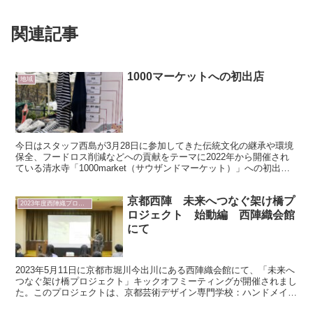
関連記事
1000マーケットへの初出店
地域
今日はスタッフ西島が3月28日に参加してきた伝統文化の継承や環境
保全、フードロス削減などへの貢献をテーマに2022年から開催され
ている清水寺「1000market（サウザンドマーケット）」への初出店
をレポートさせていただきます！！ 晴れ渡る...
京都西陣 未来へつなぐ架け橋プ
2023年度西陣織プロジェクト
ロジェクト 始動編 西陣織会館
にて
2023年5月11日に京都市堀川今出川にある西陣織会館にて、「未来へ
つなぐ架け橋プロジェクト」キックオフミーティングが開催されまし
た。このプロジェクトは、京都芸術デザイン専門学校：ハンドメイド
コース44名とマロニエファッションデザイン専門学...