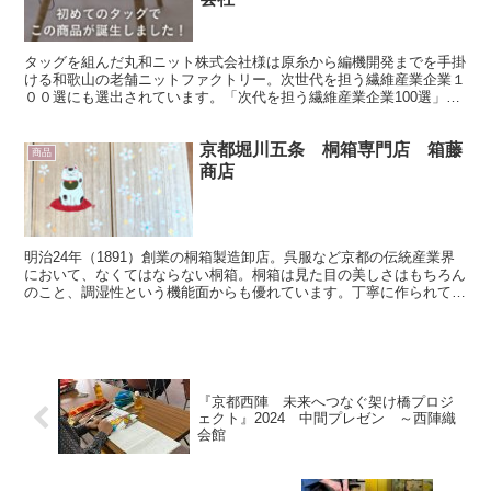
タッグを組んだ丸和ニット株式会社様は原糸から編機開発までを手掛
ける和歌山の老舗ニットファクトリー。次世代を担う繊維産業企業１
００選にも選出されています。「次代を担う繊維産業企業100選」を
選定しました （METI/経済産業省） そんな丸和ニ...
京都堀川五条 桐箱専門店 箱藤
商品
商店
明治24年（1891）創業の桐箱製造卸店。呉服など京都の伝統産業界
において、なくてはならない桐箱。桐箱は見た目の美しさはもちろん
のこと、調湿性という機能面からも優れています。丁寧に作られて桐
箱に、選んだ図柄の色彩をほどこします。図柄は職人さ...
『京都西陣 未来へつなぐ架け橋プロジ
ェクト』2024 中間プレゼン ～西陣織
会館