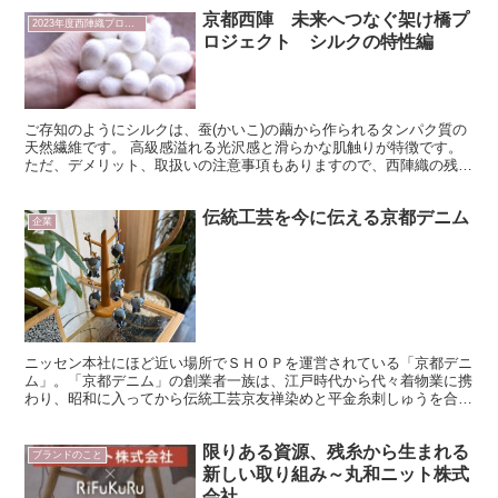
京都西陣 未来へつなぐ架け橋プ
2023年度西陣織プロジェクト
ロジェクト シルクの特性編
ご存知のようにシルクは、蚕(かいこ)の繭から作られるタンパク質の
天然繊維です。 高級感溢れる光沢感と滑らかな肌触りが特徴です。
ただ、デメリット、取扱いの注意事項もありますので、西陣織の残反
や残糸を使用する今回のプロジェクトは、その点は考慮し...
伝統工芸を今に伝える京都デニム
企業
ニッセン本社にほど近い場所でＳＨＯＰを運営されている「京都デニ
ム」。「京都デニム」の創業者一族は、江戸時代から代々着物業に携
わり、昭和に入ってから伝統工芸京友禅染めと平金糸刺しゅうを合わ
せた着物を製造されていたそうです。2007年、一人でも...
限りある資源、残糸から生まれる
ブランドのこと
新しい取り組み～丸和ニット株式
会社