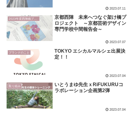
は？
2023.07.11
京都西陣 未来へつなぐ架け橋プ
2023年度西陣織プロジェクト
ロジェクト ～京都芸術デザイン
専門学校中間報告会～
2023.07.07
TOKYO エシカルマルシェ出展決
ブランドのこと
定！！
2023.07.04
いとうまゆ先生ｘRiFUKURUコ
取り組み
ラボレーション企画第2弾
2023.07.04