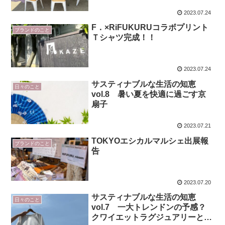
2023.07.24
F．×RiFUKURUコラボプリント
ブランドのこと
Ｔシャツ完成！！
2023.07.24
サスティナブルな生活の知恵
日々のこと
vol.8 暑い夏を快適に過ごす京
扇子
2023.07.21
TOKYOエシカルマルシェ出展報
ブランドのこと
告
2023.07.20
サスティナブルな生活の知恵
日々のこと
vol.7 一大トレンドンの予感？
クワイエットラグジュアリーと