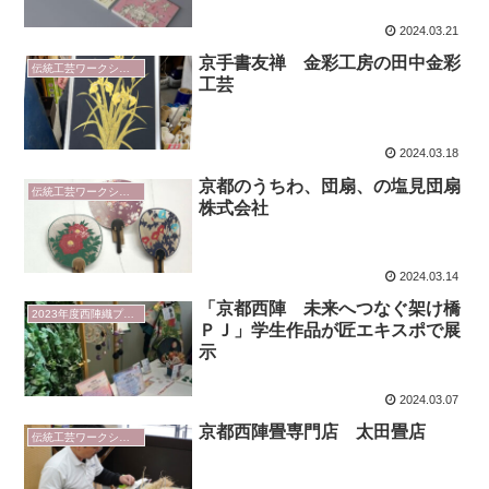
2024.03.21
京手書友禅 金彩工房の田中金彩
伝統工芸ワークショップ
工芸
2024.03.18
京都のうちわ、団扇、の塩見団扇
伝統工芸ワークショップ
株式会社
2024.03.14
「京都西陣 未来へつなぐ架け橋
2023年度西陣織プロジェクト
ＰＪ」学生作品が匠エキスポで展
示
2024.03.07
京都西陣畳専門店 太田畳店
伝統工芸ワークショップ