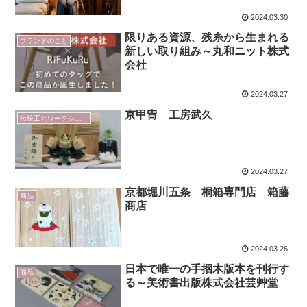
2024.03.30
限りある資源、残糸から生まれる
ブランドのこと
新しい取り組み～丸和ニット株式
会社
2024.03.27
京甲冑 工房武久
伝統工芸ワークショップ
2024.03.27
京都堀川五条 桐箱専門店 箱藤
商品
商店
2024.03.26
日本で唯一の手摺木版本を刊行す
商品
る～美術書出版株式会社芸艸堂