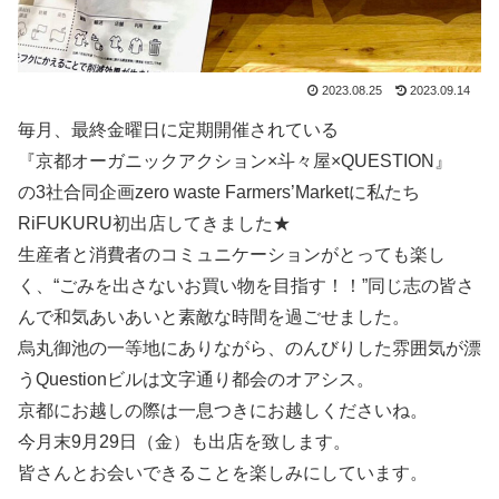
2023.08.25
2023.09.14
毎月、最終金曜日に定期開催されている
『京都オーガニックアクション×斗々屋×QUESTION』
の3社合同企画zero waste Farmers’Marketに私たち
RiFUKURU初出店してきました★
生産者と消費者のコミュニケーションがとっても楽し
く、“ごみを出さないお買い物を目指す！！”同じ志の皆さ
んで和気あいあいと素敵な時間を過ごせました。
烏丸御池の一等地にありながら、のんびりした雰囲気が漂
うQuestionビルは文字通り都会のオアシス。
京都にお越しの際は一息つきにお越しくださいね。
今月末9月29日（金）も出店を致します。
皆さんとお会いできることを楽しみにしています。