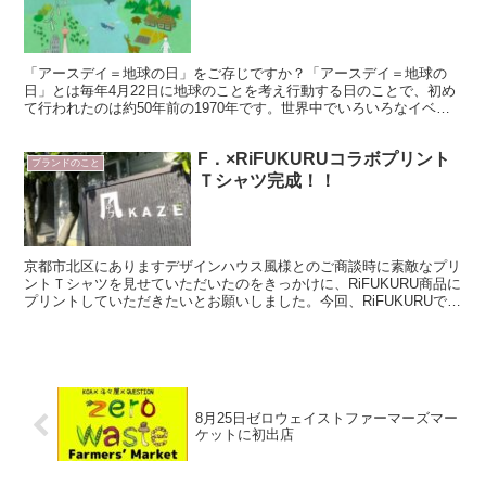
「アースデイ＝地球の日」をご存じですか？「アースデイ＝地球の
日」とは毎年4月22日に地球のことを考え行動する日のことで、初め
て行われたのは約50年前の1970年です。世界中でいろいろなイベン
トが開催され、今では、193か国以上で10億人以上...
F．×RiFUKURUコラボプリント
ブランドのこと
Ｔシャツ完成！！
京都市北区にありますデザインハウス風様とのご商談時に素敵なプリ
ントＴシャツを見せていただいたのをきっかけに、RiFUKURU商品に
プリントしていただきたいとお願いしました。今回、RiFUKURUで販
売しています東京製強撚素材ＴシャツにＦ．の...
8月25日ゼロウェイストファーマーズマー
ケットに初出店