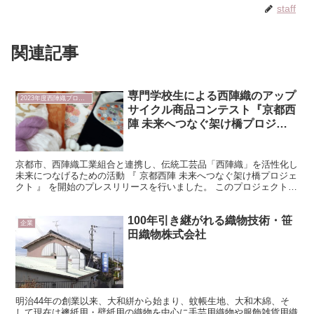
staff
関連記事
専門学校生による西陣織のアップ
2023年度西陣織プロジェクト
サイクル商品コンテスト『京都西
陣 未来へつなぐ架け橋プロジェ
クト 』 プレスリリースのお知ら
せ
京都市、西陣織工業組合と連携し、伝統工芸品「西陣織」を活性化し
未来につなげるための活動 『 京都西陣 未来へつなぐ架け橋プロジェ
クト 』 を開始のプレスリリースを行いました。 このプロジェクトで
は、ファッション関連の専門学校生が西陣織の残反...
100年引き継がれる織物技術・笹
企業
田織物株式会社
明治44年の創業以来、大和絣から始まり、蚊帳生地、大和木綿、そ
して現在は襖紙用・壁紙用の織物を中心に手芸用織物や服飾雑貨用織