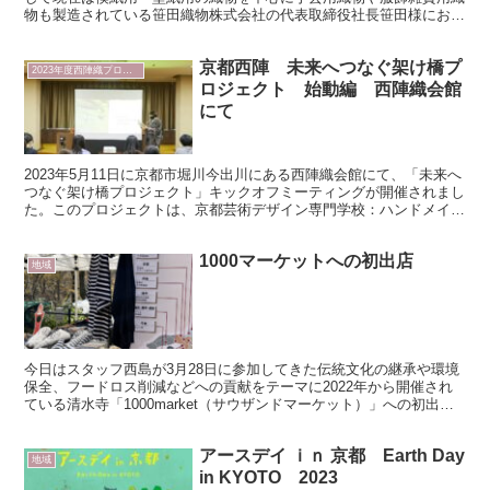
物も製造されている笹田織物株式会社の代表取締役社長笹田様にお話
を伺いました。 奈良盆地の中央に位置する奈良県磯城郡に...
京都西陣 未来へつなぐ架け橋プ
2023年度西陣織プロジェクト
ロジェクト 始動編 西陣織会館
にて
2023年5月11日に京都市堀川今出川にある西陣織会館にて、「未来へ
つなぐ架け橋プロジェクト」キックオフミーティングが開催されまし
た。このプロジェクトは、京都芸術デザイン専門学校：ハンドメイド
コース44名とマロニエファッションデザイン専門学...
1000マーケットへの初出店
地域
今日はスタッフ西島が3月28日に参加してきた伝統文化の継承や環境
保全、フードロス削減などへの貢献をテーマに2022年から開催され
ている清水寺「1000market（サウザンドマーケット）」への初出店
をレポートさせていただきます！！ 晴れ渡る...
アースデイ ｉｎ 京都 Earth Day
地域
in KYOTO 2023