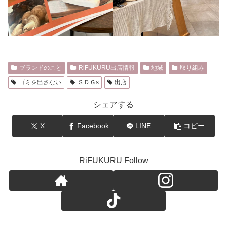
ブランドのこと
RiFUKURU出店情報
地域
取り組み
ゴミを出さない
ＳＤＧs
出店
シェアする
X
Facebook
LINE
コピー
RiFUKURU Follow