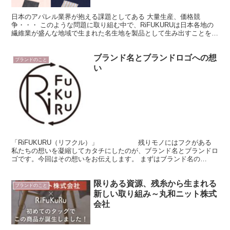
日本のアパレル業界が抱える課題としてある 大量生産、価格競
争・・・ このような問題に取り組む中で、RiFUKURUは日本各地の
繊維業が盛んな地域で生まれた名生地を製品として生み出すことを続
けています。
ブランド名とブランドロゴへの想
ブランドのこと
い
「RiFUKURU（リフクル）」 残りモノにはフクがある
私たちの想いを凝縮してカタチにしたのが、ブランド名とブランドロ
ゴです。今回はその想いをお伝えします。 まずはブランド名の
「RiFUKURU（りふくる）」には５つのキーワード...
限りある資源、残糸から生まれる
ブランドのこと
新しい取り組み～丸和ニット株式
会社