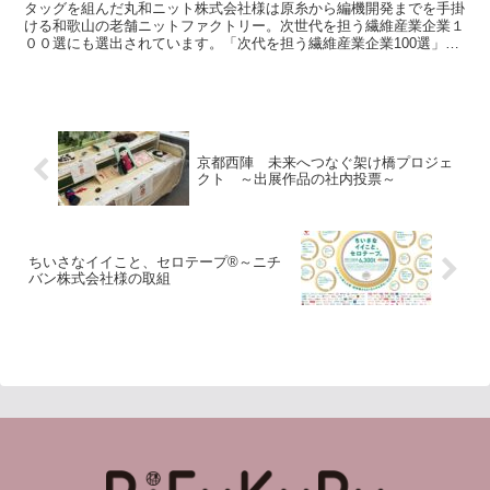
タッグを組んだ丸和ニット株式会社様は原糸から編機開発までを手掛
ける和歌山の老舗ニットファクトリー。次世代を担う繊維産業企業１
００選にも選出されています。「次代を担う繊維産業企業100選」を
選定しました （METI/経済産業省） そんな丸和ニ...
京都西陣 未来へつなぐ架け橋プロジェ
クト ～出展作品の社内投票～
ちいさなイイこと、セロテープ®～ニチ
バン株式会社様の取組