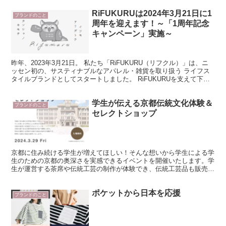
RiFUKURUは2024年3月21日に1
ブランドのこと
周年を迎えます！～「1周年記念
キャンペーン」実施～
昨年、2023年3月21日。 私たち「RiFUKURU（リフクル）」は、ニ
ッセン初の、サスティナブルなアパレル・雑貨を取り扱う ライフス
タイルブランドとしてスタートしました。 RiFUKURUを支えて下さ
るお客様へ、感謝の気持ちを込めて 3...
学生が伝える京都伝統文化体験＆
ブランドのこと
セレクトショップ
京都に住み続ける学生が増えてほしい！そんな想いから学生による学
生のための京都の奥深さを実感できるイベントを開催いたします。学
生が運営する茶席や伝統工芸の制作が体験でき、伝統工芸品も販売も
致します。ニッセンが主催する「未来へつなぐ架け橋プロジ...
ポケットから日本を応援
ブランドのこと