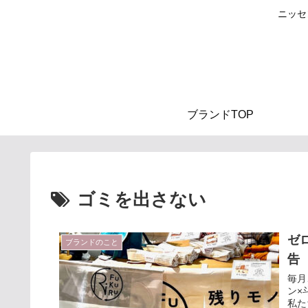
ニッセ
ブランドTOP
ゴミを出さない
ゼ
ブランドのこと
告
毎月
ン×斗
私た