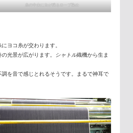
糸の中央に白が残るロープ染め
糸にヨコ糸が交わります。
巻の光景が広がります。
シャトル
織機から生ま
不調を音で感じとれるそうです。まるで神耳で