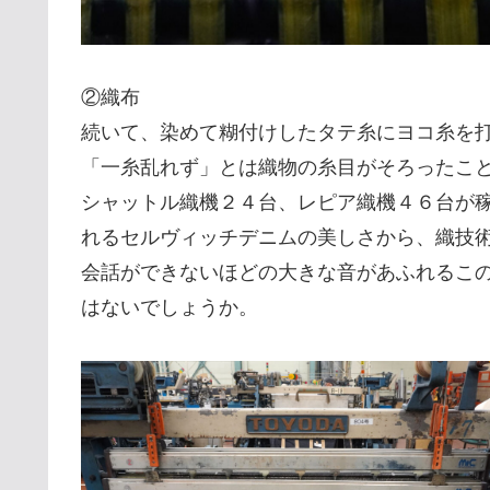
②織布
続いて、染めて糊付けしたタテ糸にヨコ糸を
「一糸乱れず」とは織物の糸目がそろったこ
シャットル織機２４台、レピア織機４６台が
れるセルヴィッチデニムの美しさから、織技
会話ができないほどの大きな音があふれるこ
はないでしょうか。