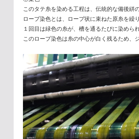
このタテ糸を染める工程は、伝統的な備後絣
ロープ染色とは、ロープ状に束ねた原糸を繰
１回目は緑色の糸が、槽を通るたびに染めら
このロープ染色は糸の中心が白く残るため、