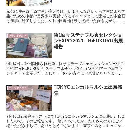
京都に住み続ける学生が増えてほしい！そんな想いから学生による学
生のための京都の奥深さを実感できるイベントとして開催した本企画
は無事に終了しました。3月29日当日は朝まで続いた雨もあがり、ぬ
けるような青空が広がる春らしい爽快なお天気。朝8時に...
第1回サステナブル★セレクショ
ブランドのこと
ンEXPO 2023 RiFUKURU出展
報告
9月14日～16日開催された第１回サステナブル★セレクションEXPO
2023にRiFUKURUがサステナブル★セレクション2023の一つ星ブラ
ンドとして出展いたしました。 多くの方々にご来場いただきまし
て、最終的に、約2万人の方のご来場が...
TOKYOエシカルマルシェ出展報
ブランドのこと
告
7月16日at渋谷キャストにてTOKYOエシカルマルシェに出展いたしま
したので、そのご報告です。 暑い中でしたが、たくさんの方にご来
場いただきまして、ありがとうございます。東京の方とコミュニケー
ションをとれることが少ない中ですので、楽しい時...