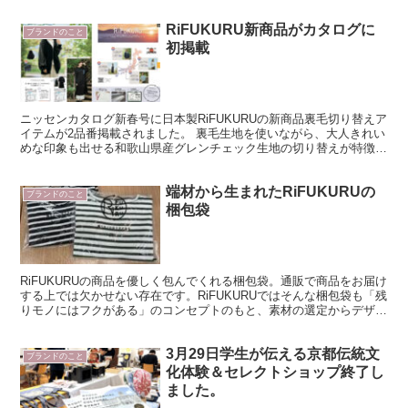
RiFUKURU新商品がカタログに
ブランドのこと
初掲載
ニッセンカタログ新春号に日本製RiFUKURUの新商品裏毛切り替えア
イテムが2品番掲載されました。 裏毛生地を使いながら、大人きれい
めな印象も出せる和歌山県産グレンチェック生地の切り替えが特徴的
なデザインです。
端材から生まれたRiFUKURUの
ブランドのこと
梱包袋
RiFUKURUの商品を優しく包んでくれる梱包袋。通販で商品をお届け
する上では欠かせない存在です。RiFUKURUではそんな梱包袋も「残
りモノにはフクがある」のコンセプトのもと、素材の選定からデザイ
ンまでこだわって作っています。 梱包袋につ...
3月29日学生が伝える京都伝統文
ブランドのこと
化体験＆セレクトショップ終了し
ました。