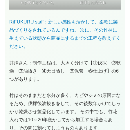
れが展示されていた
使用した花入れ
RiFUKURU staff：新しい感性も活かして、柔軟に製
品づくりをされているんですね。 次に、その竹林に
生えている状態から商品にするまでの工程を教えてく
ださい。
井澤さん：制作工程は、大きく分けて【①伐採 ②乾
燥 ③油抜き ④天日晒し ⑤保管 ⑥仕上げ】の6
つがあります。
竹はそのままだと水分が多く、カビやシミの原因にな
るため、伐採後油抜きをして、その後数年かけてしっ
かり乾燥させ製品化しています。 その中でも、竹花
入れでは10～20年寝かしてから加工する場合もあ
り、その間に割れてしまうものもあります。