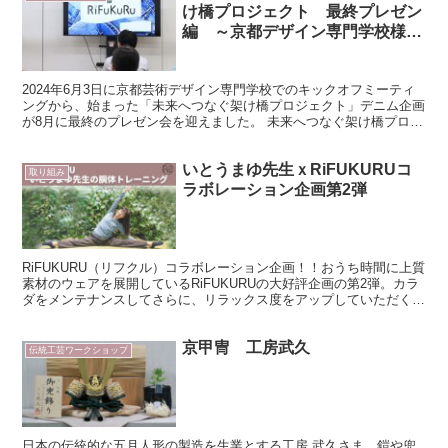
け橋プロジェクト 最終プレゼン
編 ～京都デザイン専門学校様と
の取り組み～
2024年6月3日に京都芸術デザイン専門学校でのキックオフミーティ
ングから、始まった「未来へつなぐ架け橋プロジェクト」デニム企画
が8月に最終のプレゼン会を迎えました。 未来へつなぐ架け橋プロジ
ェクトとは、 未来へつなぐ架け橋プロジェクトとは...
いとうまゆ先生ｘRiFUKURUコ
取り組み
ラボレーション企画第2弾
RiFUKURU（リフクル）コラボレーション企画！！おうち時間に上質
素材のウェアを展開しているRiFUKURUの大好評企画の第2弾。カラ
ダをメンテナンスしてさらに、リラックス度をアップしていただく企
画になります。いとうまゆ先生から教えていた...
京甲冑 工房武久
伝統工芸ワークショップ
日本の伝統的な五月人形の製造を生業とする工房 武久さま。鎧や兜