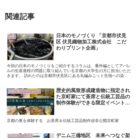
関連記事
日本のモノづくり 「京都市伏見
企業
区 伏見織物加工株式会社 こだ
わりプリント企画」
今回の日本のモノづくりをご紹介するコラムは、番外編としてアパレ
ルの生産過程の問題に取り組んでいる京都の大学生の方に担当いただ
きます。 訪れたのは京都市伏見区にある丸編みニット生地への染色
やプリントを行う伏見織物加工株式会社。社長の森田様から...
歴史的風致形成建造物に指定され
伝統工芸ワークショップ
た京町家にて茶席と伝統工芸品の
制作体験ができる限定イベント開
催
京都の奥を体験する お茶席＆伝統工芸品制作@非公開京町家
デニム三備地区 未来へつなぐ架
2024年デニム企画