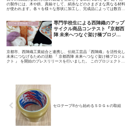
の製作には、木や鉄、真鍮そして、絹糸などのさまざまな異なる材料
が使われます。各々を様々な形状に加工し、完成品によっては数百に
も及ぶパーツを組み合わせて、ようやく、鎧、兜が誕生しま...
専門学校生による西陣織のアップ
2023年度西陣織プロジェクト
サイクル商品コンテスト『京都西
陣 未来へつなぐ架け橋プロジェ
クト 』 プレスリリースのお知ら
せ
京都市、西陣織工業組合と連携し、伝統工芸品「西陣織」を活性化し
未来につなげるための活動 『 京都西陣 未来へつなぐ架け橋プロジェ
クト 』 を開始のプレスリリースを行いました。 このプロジェクトで
は、ファッション関連の専門学校生が西陣織の残反...
セロテープ®から始めるＳＤＧｓの取組