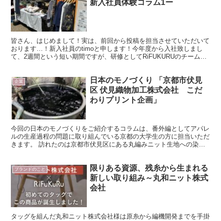
新入社員体験コラム1ー
皆さん、はじめまして！実は、前回から投稿を担当させていただいて
おります…！新入社員のtimoと申します！今年度から入社致しまし
て、2週間という短い期間ですが、研修としてRiFUKURUのチームの
皆さんと一緒に働き、色んなことを学ばせていただ...
日本のモノづくり 「京都市伏見
企業
区 伏見織物加工株式会社 こだ
わりプリント企画」
今回の日本のモノづくりをご紹介するコラムは、番外編としてアパレ
ルの生産過程の問題に取り組んでいる京都の大学生の方に担当いただ
きます。 訪れたのは京都市伏見区にある丸編みニット生地への染色
やプリントを行う伏見織物加工株式会社。社長の森田様から...
限りある資源、残糸から生まれる
ブランドのこと
新しい取り組み～丸和ニット株式
会社
タッグを組んだ丸和ニット株式会社様は原糸から編機開発までを手掛