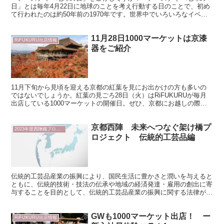
日」とは毎年4月22日に地球のことを考え行動する日のことで、初め
て行われたのは約50年前の1970年です。世界中でいろいろなイベン
トが開催され、今では、193か国以上で10億人以上...
11月28日1000マーケットは京漆
RiFUKURU出店情報
器をご紹介
11月下旬から見頃を迎える京都の紅葉を見にお出かけの方も多いの
ではないでしょうか。紅葉の見ごろ28日（火）はRiFUKURUが毎月
出店している1000マーケットの開催日。ぜひ、京都にお越しの際
は、清水寺へお立ち寄りくださいね。今月は京漆器塗...
京都西陣 未来へつなぐ架け橋プ
2023年度西陣織プロジェクト
ロジェクト 伝統的工芸品編
伝統的工芸品産業の振興により、国民生活に豊かさと潤いを与えると
ともに、伝統的技術・技法の伝承や地域の経済発達・雇用の創出に寄
与することを目的として、伝統的工芸品産業の振興に関する法律が定
められています。（経済産業省サイトより） 伝統的工芸品...
GWも1000マーケット出店！ ー
RiFUKURU出店情報