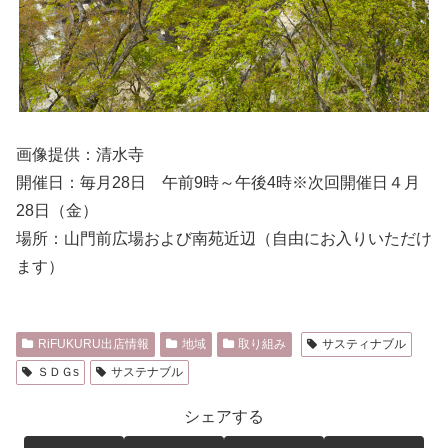
画像提供：清水寺
開催日：毎月28日 午前9時～午後4時※次回開催日４月
28日（金）
場所：山門前広場および南苑近辺（自由にお入りいただけ
ます）
RiFUKURU出店情報
地域
取り組み
サスティナブル
ＳＤＧs
サステナブル
シェアする