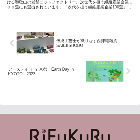
ける和歌山の老舗ニットファクトリー。次世代を担う繊維産業企業１
００選にも選出されています。「次代を担う繊維産業企業100選」を
選定しました （METI/経済産業省） そんな丸和ニ...
伝統工芸士が織りなす西陣織雑貨
SAIEIISHOBO
アースデイ ｉｎ 京都 Earth Day in
KYOTO 2023