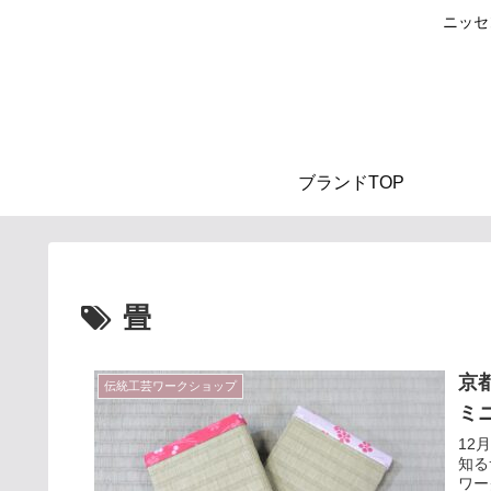
ニッセ
ブランドTOP
畳
京
伝統工芸ワークショップ
ミ
12
知る
ワー