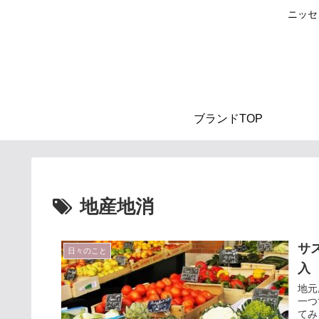
ニッセ
ブランドTOP
地産地消
サ
日々のこと
入
地元
一つ
てみ