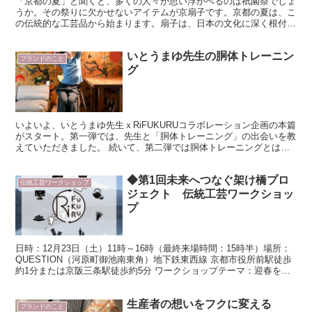
「京都の夏」と聞くと、多くの人々が思い浮かべるのは祇園祭でしょ
うか。その祭りに欠かせないアイテムが京扇子です。京都の夏は、こ
の伝統的な工芸品から始まります。扇子は、日本の文化に深く根付い
ており、その美しさと実用性で多くの人々を魅了してきまし...
いとうまゆ先生の胴体トレーニン
ブランドのこと
グ
いよいよ、いとうまゆ先生ｘRiFUKURUコラボレーション企画の本篇
がスタート。第一弾では、先生と「胴体トレーニング」の出会いを教
えていただきました。 続いて、第二弾では胴体トレーニングとは？
というお話を聞かせていただきました。 実践の今回...
◆第1回未来へつなぐ架け橋プロ
伝統工芸ワークショップ
ジェクト 伝統工芸ワークショッ
プ
日時：12月23日（土）11時～16時（最終来場時間：15時半）場所：
QUESTION（河原町御池南東角）地下鉄東西線 京都市役所前駅徒歩
約1分または京阪三条駅徒歩約5分 ワークショップテーマ：迎春をテ
ーマに新年の迎える時期に想いを込めた作...
生産者の想いをフクに変える
ブランドのこと