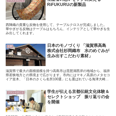
ブランドのこと
RiFUKURUの新製品
西陣織の貴重な反物を使用して、テーブルクロスが完成しました。
華やぎがる反物はテーブルはもちろん、インテリアとして華やぎを生
み出してくれます。
日本のモノづくり 「滋賀県高島
企業
株式会社杉岡織布 水のめぐみが
生み出すこだわり素材」
滋賀県で最大の面積規模を持つ高島市は琵琶湖西岸の地域から、福井
県若狭地方との県境まで広がります。市内にはマキノ高原のメタセコ
イア並木、「日本のさくら名所100選」にも選ばれている海津大崎な
ど風光明媚な景観が広がります。今回はこの地で創業６５...
学生が伝える京都伝統文化体験＆
ブランドのこと
セレクトショップ 振り返りの会
を開催