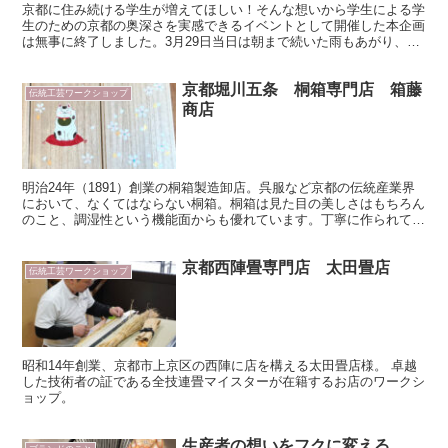
京都に住み続ける学生が増えてほしい！そんな想いから学生による学
生のための京都の奥深さを実感できるイベントとして開催した本企画
は無事に終了しました。3月29日当日は朝まで続いた雨もあがり、ぬ
けるような青空が広がる春らしい爽快なお天気。朝8時に...
京都堀川五条 桐箱専門店 箱藤
伝統工芸ワークショップ
商店
明治24年（1891）創業の桐箱製造卸店。呉服など京都の伝統産業界
において、なくてはならない桐箱。桐箱は見た目の美しさはもちろん
のこと、調湿性という機能面からも優れています。丁寧に作られて桐
箱に、選んだ図柄の色彩をほどこします。図柄は職人さ...
京都西陣畳専門店 太田畳店
伝統工芸ワークショップ
昭和14年創業、京都市上京区の西陣に店を構える太田畳店様。 卓越
した技術者の証である全技連畳マイスターが在籍するお店のワークシ
ョップ。
生産者の想いをフクに変える