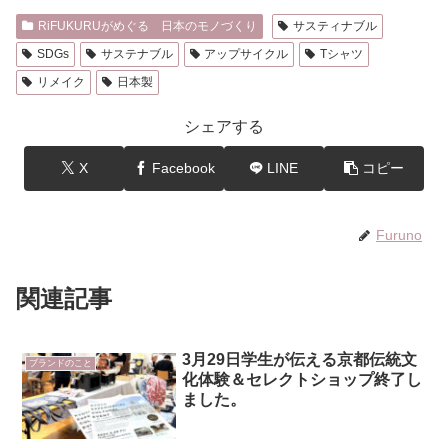
RiFUKURUがめぐる 日本のモノづくり
サスティナブル
SDGs
サステナブル
アップサイクル
Tシャツ
リメイク
日本製
シェアする
X
Facebook
LINE
コピー
Furuno
関連記事
3月29日学生が伝える京都伝統文
ブランドのこと
化体験＆セレクトショップ終了し
ました。