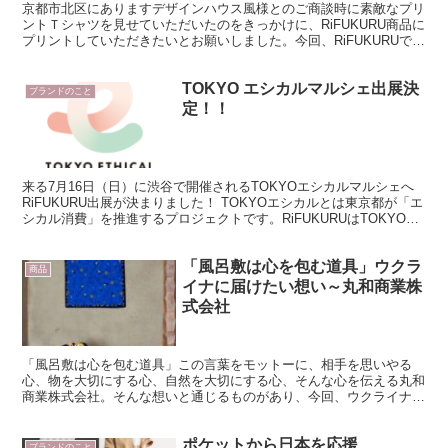
京都市北区にありますデザインハウス風様とのご商談時に素敵なプリ
ントＴシャツを見せていただいたのをきっかけに、RiFUKURU商品に
プリントしていただきたいとお願いしました。今回、RiFUKURUで販
売しています東京製強撚素材ＴシャツにＦ．の...
TOKYO エシカルマルシェ出展決
ブランドのこと
定！！
来る7月16日（日）に渋谷で開催されるTOKYOエシカルマルシェへ
RiFUKURU出展が決まりました！ TOKYOエシカルとは東京都が「エ
シカル消費」を推進するプロジェクトです。RiFUKURUはTOKYOエ
シカルのパートナーの一員となって...
「風呂敷は心を包む道具」ウクラ
商品
イナに届けたい想い～丸和商業株
式会社
「風呂敷は心を包む道具」この言葉をモットーに、相手を思いやる
心、物を大切にする心、自然を大切にする心、そんな心を伝える丸和
商業株式会社。そんな想いと通じるものがあり、今回、ウクライナの
デザイナーによる小風呂敷をご紹介したいと思います。 ウク...
ポケットから日本を応援
ブランドのこと