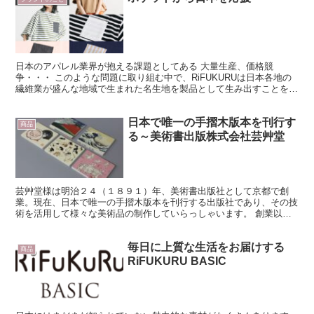
日本のアパレル業界が抱える課題としてある 大量生産、価格競
争・・・ このような問題に取り組む中で、RiFUKURUは日本各地の
繊維業が盛んな地域で生まれた名生地を製品として生み出すことを続
けています。
日本で唯一の手摺木版本を刊行す
商品
る～美術書出版株式会社芸艸堂
芸艸堂様は明治２４（１８９１）年、美術書出版社として京都で創
業。現在、日本で唯一の手摺木版本を刊行する出版社であり、その技
術を活用して様々な美術品の制作していらっしゃいます。 創業以来
の木版制作により蓄積され続けている版木、長年にわたり求版...
毎日に上質な生活をお届けする
商品
RiFUKURU BASIC