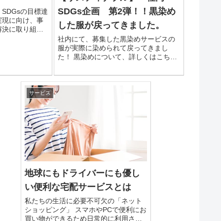
SDGs企画 第2弾！！黒染め
SDGsの目標達
実現に向け、事
した服が戻ってきました。
解決に取り組ん
社内にて、募集した黒染めサービスの
服が実際に染められて戻ってきまし
た！ 黒染めについて、詳しくはこち
ら：【サスティナブル】～社内SDGs企
画 第
サービス
地球にもドライバーにも優し
い便利な宅配サービスとは
私たちの生活に必要不可欠の「ネット
ショッピング」 スマホやPCで便利にお
買い物ができるため日常的に利用され