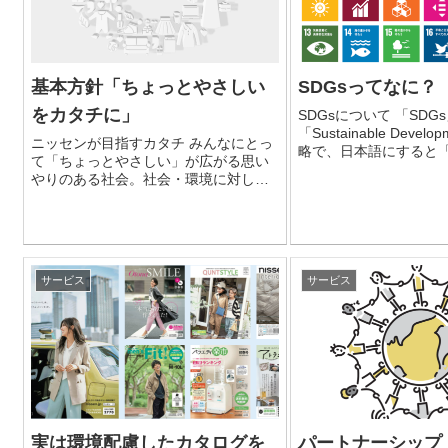
基本方針「ちょっとやさしい
SDGsってなに？
をカタチに」
SDGsについて 「SDGs」とは
「Sustainable Develo
ニッセンが目指すカタチ みんなにとっ
略で、日本語にすると
て「ちょっとやさしい」が広がる思い
発目標」とい
やりのある社会。社会・環境に対して
も「ちょっとやさしい」の想いを 届け
るこ
サービス
サービス
実は環境配慮したカタログを
パートナーシップ