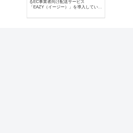
るEC事業者向け配送サービス
「EAZY（イージー）」を導入していま
す。EAZYは置き配が指定可能になるサ
ービスとなっており、置き配を利用す
る方法と、置き配の利用者、ドライバ
ー、環境に対してのメリットを説明し
ています。