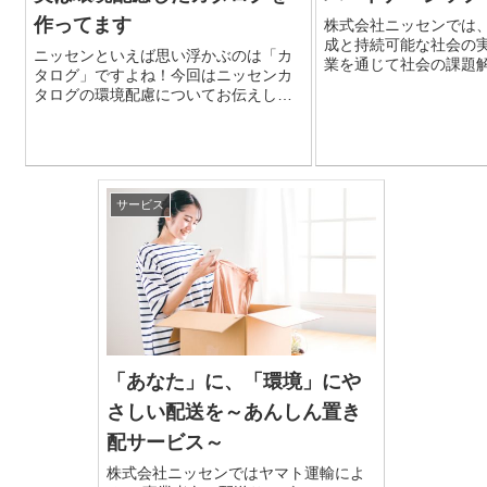
作ってます
株式会社ニッセンでは、
成と持続可能な社会の
ニッセンといえば思い浮かぶのは「カ
業を通じて社会の課題
タログ」ですよね！今回はニッセンカ
でいます。 近年の社会課題は多様化・
タログの環境配慮についてお伝えしま
複
す！ ニッセンでは①カタログの原材料
のグリーン化・リサイクルの実施②効
率的な配送方法を実施しており、その
内容について説明しています！
サービス
「あなた」に、「環境」にや
さしい配送を～あんしん置き
配サービス～
株式会社ニッセンではヤマト運輸によ