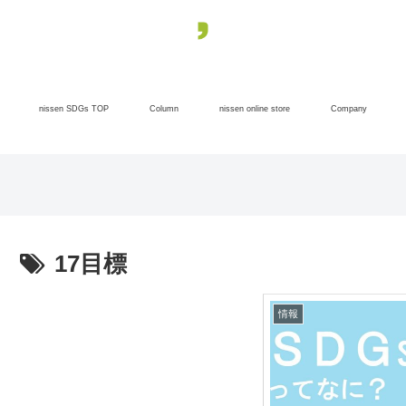
nissen SDGs TOP
Column
nissen online store
Company
17目標
情報