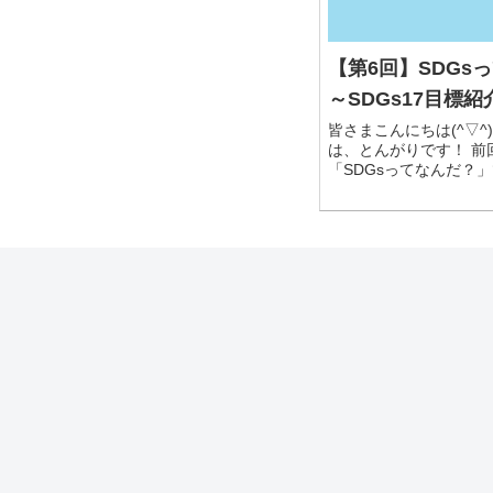
【第6回】SDGs
～SDGs17目標紹
皆さまこんにちは(^▽^)/ 本日の担
は、とんがりです！ 前回までの
「SDGsってなんだ？」では、 
17目標の内、①～⑤ま