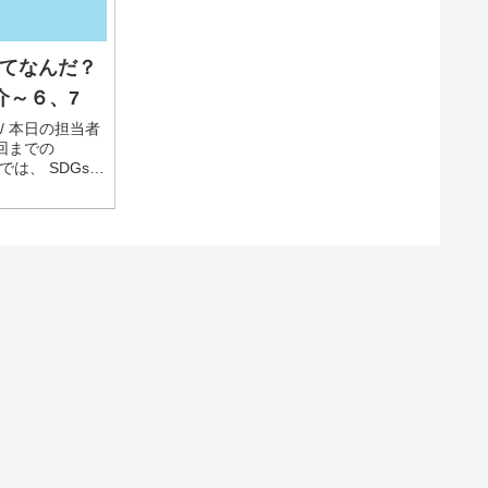
ってなんだ？
介～６、7
当者
SDGsの
でご