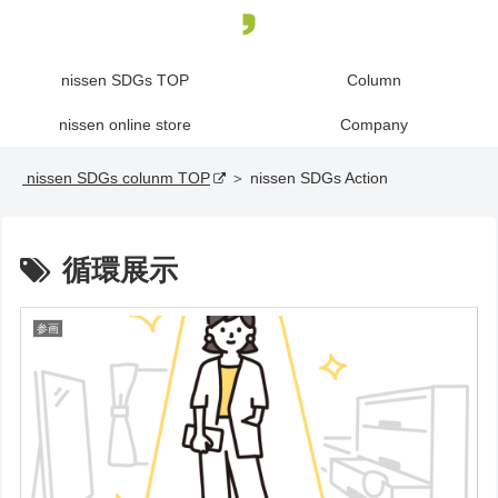
nissen SDGs TOP
Column
nissen online store
Company
nissen SDGs colunm TOP
＞ nissen SDGs Action
循環展示
参画