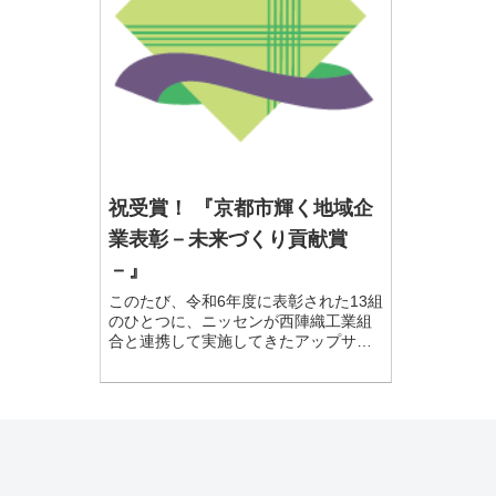
祝受賞！ 『京都市輝く地域企
業表彰－未来づくり貢献賞
－』
このたび、令和6年度に表彰された13組
のひとつに、ニッセンが西陣織工業組
合と連携して実施してきたアップサイ
クルプロジェクト『京都西陣 未来へ
つなぐ架け橋プロジェクト』が選ばれ
ました。「京都市輝く地域企業表彰
未来づくり貢献賞」は初受賞となりま
す！