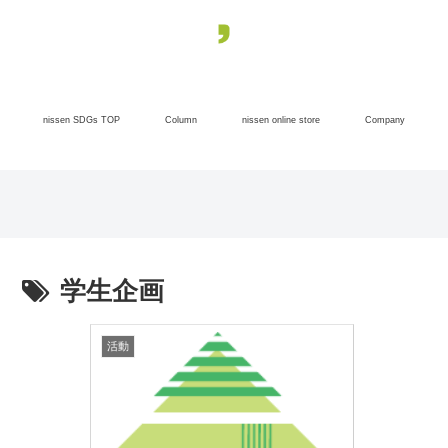
nissen SDGs TOP
Column
nissen online store
Company
学生企画
活動