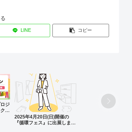
する
LINE
コピー
プロジ
レクシ
！
2025年4月20日(日)開催の
『循環フェス』に出展しま
す！！