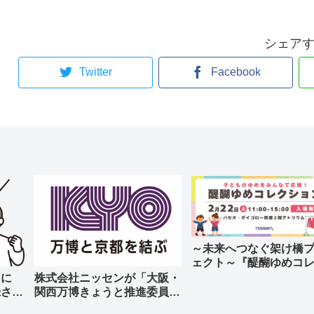
シェア
Twitter
Facebook
～未来へつなぐ架け橋
ェクト～『醍醐ゆめコ
ョン』に参加しました
団に
株式会社ニッセンが「大阪・
録され
関西万博きょうと推進委員
会」に認証されました！